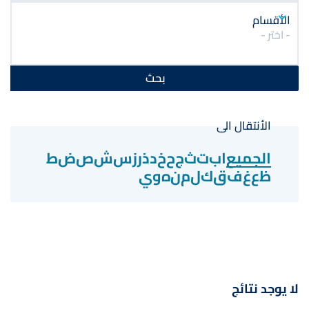
الأقسام
- اختر -
الأنتقال الى
الجميع
ا
ب
ت
ث
ج
ح
خ
د
ذ
ر
ز
س
ش
ص
ض
ط
ظ
ع
غ
ف
ق
ك
ل
م
ن
ه
و
ي
لا يوجد نتائج